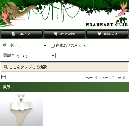
並べ替え：
在庫ありのみ表示
貝殻 >
ここをタップして検索
1
ページ中
1
ページ目（全1件）
貝殻