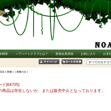
/精算
ノアハートクラブとは？
新規会員登録
お気に入り
お支
商品名と画像 ] [ 画像のみ ]
ド[64705]
の商品は存在しないか、または販売中止となっております。