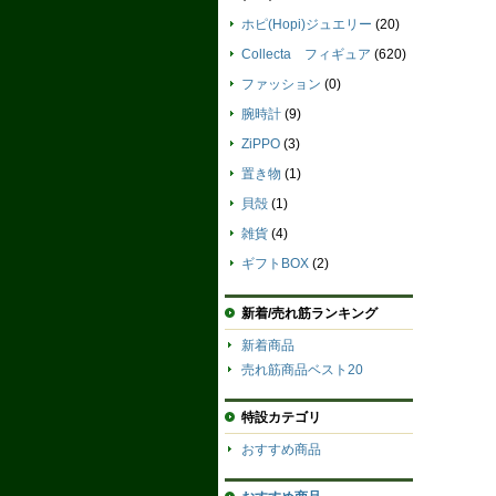
ホピ(Hopi)ジュエリー
(20)
Collecta フィギュア
(620)
ファッション
(0)
腕時計
(9)
ZiPPO
(3)
置き物
(1)
貝殻
(1)
雑貨
(4)
ギフトBOX
(2)
新着/売れ筋ランキング
新着商品
売れ筋商品ベスト20
特設カテゴリ
おすすめ商品