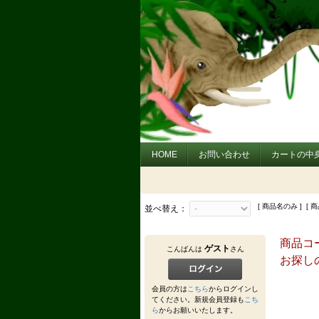
HOME
お問い合わせ
カートの中身
[ 商品名のみ ] [ 
並べ替え：
商品コー
ゲスト
こんばんは
さん
お探し
会員の方は
こちら
からログインし
てください。新規会員登録も
こち
ら
からお願いいたします。